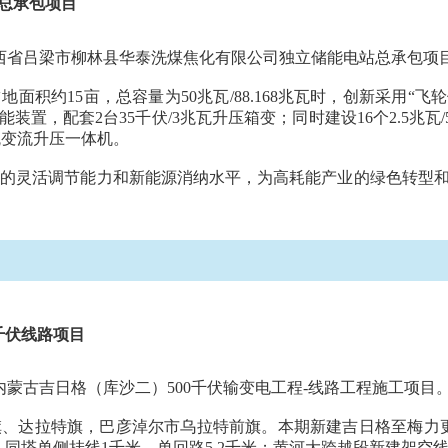
总承包项目
山西省吕梁市柳林县华泰洗煤焦化有限公司独立储能电站总承包项
积约15亩，总容量为50兆瓦/88.168兆瓦时，创新采用“
飞轮
储能装置，配套2台35千伏/3兆瓦升压箱变；同时建设16个2.5兆瓦
瓦变流升压一体机。
网的灵活调节能力和新能源消纳水平，为高耗能产业的绿色转型
千伏线路项目
内蒙古
吉日格
（库沙二）500千伏输变电工程-线路工程施工项目
旗、达拉特旗，巴彦淖尔市乌拉特前旗。本期新建吉日格至
梅力
千米，同塔单侧挂线1千米，单回路5.2千米；黄河大跨越段新建架空