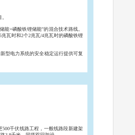
目。
储能
+磷酸铁锂储能”的混合技术路线。
/5兆瓦时和2个2兆瓦/4兆瓦时的磷酸铁锂
和新型电力系统的安全稳定运行提供可复
。
更
500千伏线路工程，一般线路段新建架
线路3.8千米，同塔双回架设。