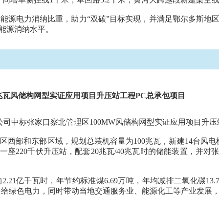
能源电力消纳比重，助力“双碳”目标实现，并满足鄂尔多斯地
能源消纳水平。
0兆瓦风储构网型实证应用项目升压站工程PC总承包项目
公司中标张家口察北管理区100MW风储构网型实证应用项目升压
区西部和东部区域，规划总装机容量为100兆瓦，新建14台风电
座220千伏升压站，配套20兆瓦/40兆瓦时的储能装置，并
21亿千瓦时，年节约标准煤6.69万吨，年均减排二氧化碳13.7
持续供给绿色电力，同时带动当地交通服务业、能源化工等产业发