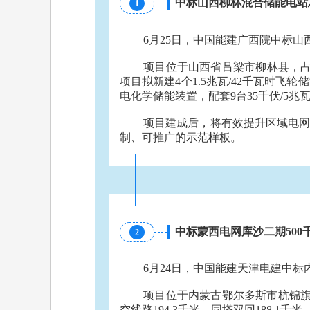
中标山西柳林混合储能电站
1
6月25日，中国能建广西院中标
项目位于山西省吕梁市柳林县，占地面
项目拟新建4个1.5兆瓦/42千瓦时飞轮
电化学储能装置，配套9台35千伏/5兆
项目建成后，将有效提升区域电
制、可推广的示范样板。
中标蒙西电网库沙二期500
2
6月24日，中国能建天津电建中标
项目位于内蒙古鄂尔多斯市杭锦
空线路194.3千米，同塔双回188.1