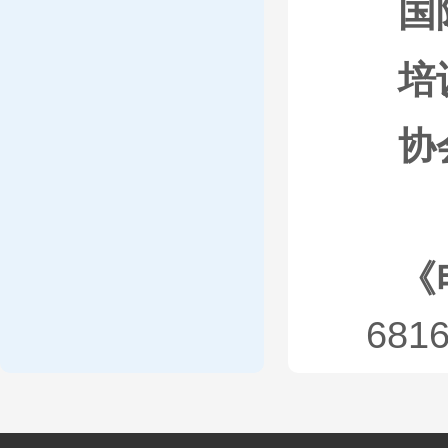
国
培
协
《
681