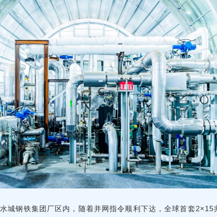
首钢水城钢铁集团厂区内，随着并网指令顺利下达，全球首套2×1