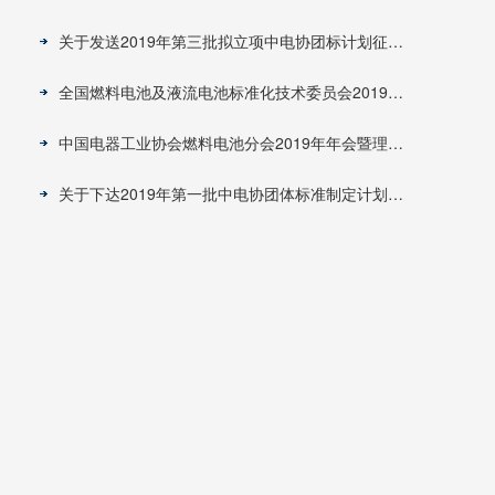
关于发送2019年第三批拟立项中电协团标计划征求意见通知
全国燃料电池及液流电池标准化技术委员会2019年年会圆满召开
中国电器工业协会燃料电池分会2019年年会暨理事会在如皋召开
关于下达2019年第一批中电协团体标准制定计划的通知